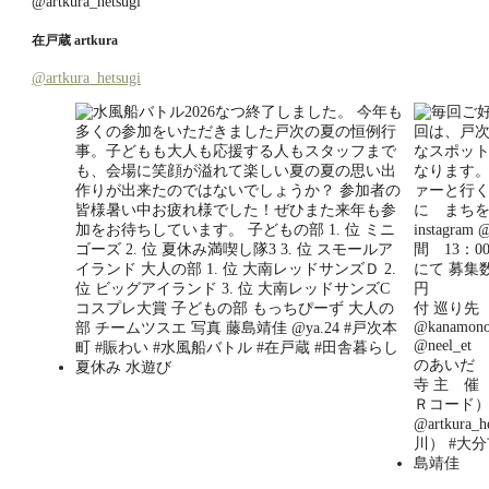
ー
在戸蔵 artkura
@artkura_hetsugi