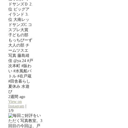
ドサンズＤ 2.
位 ビッグア
イランド 3.
位 大南レッ
ドサンズC コ
スプレ大賞
子どもの部
もっちぴーず
大人の部 チ
ームツスエ
写真 藤島靖
佳 @ya.24 #戸
次本町 #賑わ
い #水風船バ
トル #在戸蔵
#田舎暮らし
夏休み 水遊
び
2週間 ago
View on
Instagram
|
1/9