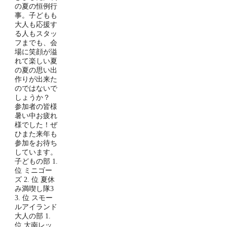
の夏の恒例行
事。子どもも
大人も応援す
る人もスタッ
フまでも、会
場に笑顔が溢
れて楽しい夏
の夏の思い出
作りが出来た
のではないで
しょうか？
参加者の皆様
暑い中お疲れ
様でした！ぜ
ひまた来年も
参加をお待ち
しています。
子どもの部 1.
位 ミニゴー
ズ 2. 位 夏休
み満喫し隊3
3. 位 スモー
ルアイランド
大人の部 1.
位 大南レッ