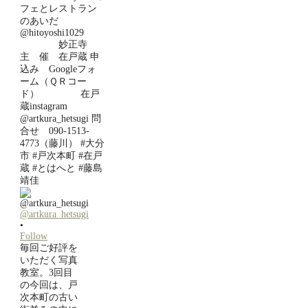
@artkura_hetsugi
•
Follow
毎回ご好評を
いただく写真
教室。3回目
の今回は、戸
次本町の古い