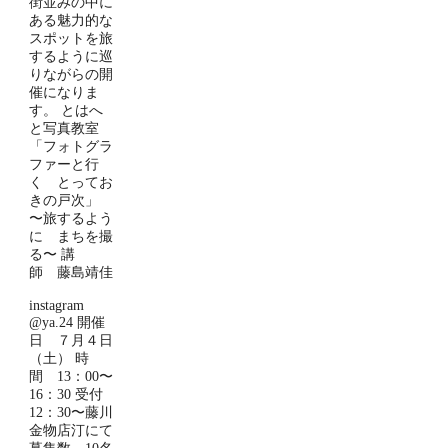
街並みの中に
ある魅力的な
スポットを旅
するように巡
りながらの開
催になりま
す。 とはへ
と写真教室
「フォトグラ
ファーと行
く とってお
きの戸次」
〜旅するよう
に まちを撮
る〜 講
師 藤島靖佳
instagram
@ya.24 開催
日 ７月４日
（土） 時
間 13：00〜
16：30 受付
12：30〜藤川
金物店汀にて