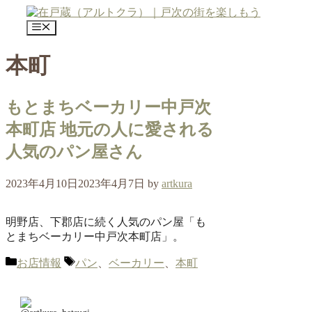
コ
ン
メ
テ
ニ
ュ
ン
本町
ー
ツ
へ
ス
もとまちベーカリー中戸次
キ
本町店 地元の人に愛される
ッ
プ
人気のパン屋さん
2023年4月10日
2023年4月7日
by
artkura
明野店、下郡店に続く人気のパン屋「も
とまちベーカリー中戸次本町店」。
カ
タ
お店情報
パン
、
ベーカリー
、
本町
テ
グ
ゴ
リ