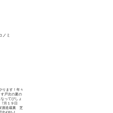
！
エコノミ