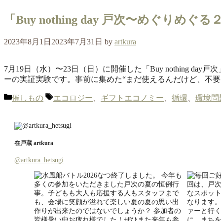
「Buy nothing day 戸次〜めぐ
2023年8月1日
2023年7月31日
by
artkura
7月19日（水）〜23日（日）に開催した「Buy nothing da
ーの実証実験です。事前に集めた“まだ使えるんだけど、不要
カ
タ
催しもの
エコロジー
、
ギフトエコノミー
、
循環
、
環境問
テ
グ
ゴ
リ
ー
在戸蔵 artkura
@artkura_hetsugi