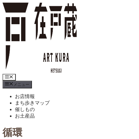
コ
ン
テ
ン
ツ
へ
ス
キ
ッ
プ
メ
ニ
メニュー
ュ
ー
お店情報
まち歩きマップ
催しもの
お土産品
循環