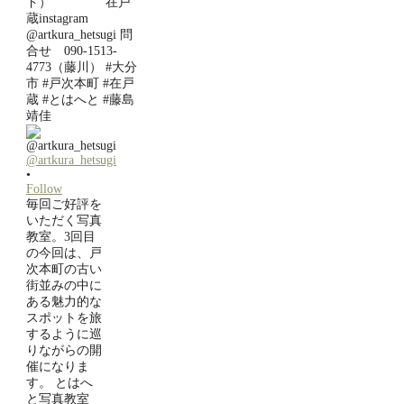
@artkura_hetsugi
•
Follow
毎回ご好評を
いただく写真
教室。3回目
の今回は、戸
次本町の古い
街並みの中に
ある魅力的な
スポットを旅
するように巡
りながらの開
催になりま
す。 とはへ
と写真教室