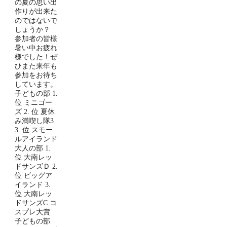
の夏の思い出
作りが出来た
のではないで
しょうか？
参加者の皆様
暑い中お疲れ
様でした！ぜ
ひまた来年も
参加をお待ち
しています。
子どもの部 1.
位 ミニゴー
ズ 2. 位 夏休
み満喫し隊3
3. 位 スモー
ルアイランド
大人の部 1.
位 大南レッ
ドサンズＤ 2.
位 ビッグア
イランド 3.
位 大南レッ
ドサンズC コ
スプレ大賞
子どもの部