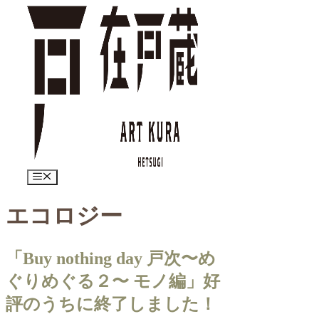
コ
ン
テ
ン
ツ
へ
ス
キ
ッ
プ
メ
ニ
ュ
エコロジー
ー
「Buy nothing day 戸次〜め
ぐりめぐる２〜 モノ編」好
評のうちに終了しました！