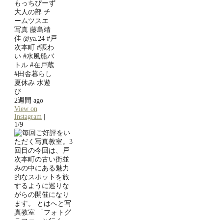
もっちぴーず
大人の部 チ
ームツスエ
写真 藤島靖
佳 @ya.24 #戸
次本町 #賑わ
い #水風船バ
トル #在戸蔵
#田舎暮らし
夏休み 水遊
び
2週間 ago
View on
Instagram
|
1/9