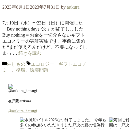
2023年8月1日
2023年7月31日
by
artkura
7月19日（水）〜23日（日）に開催した
「Buy nothing day戸次」が終了しました。
Buy nothing＝お金を一切介さないギフト
エコノミーの実証実験です。事前に集め
た“まだ使えるんだけど、不要になってし
まっ …
続きを読む
カ
タ
催しもの
エコロジー
、
ギフトエコノ
テ
グ
ミー
、
循環
、
環境問題
ゴ
リ
ー
在戸蔵 artkura
@artkura_hetsugi