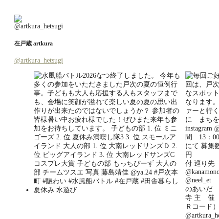
リ
ー
在戸蔵 artkura
@artkura_hetsugi