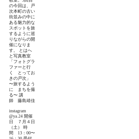
教室。3回目
の今回は、戸
次本町の古い
街並みの中に
ある魅力的な
スポットを旅
するように巡
りながらの開
催になりま
す。 とはへ
と写真教室
「フォトグラ
ファーと行
く とってお
きの戸次」
〜旅するよう
に まちを撮
る〜 講
師 藤島靖佳
instagram
@ya.24 開催
日 ７月４日
（土） 時
間 13：00〜
16：30 受付