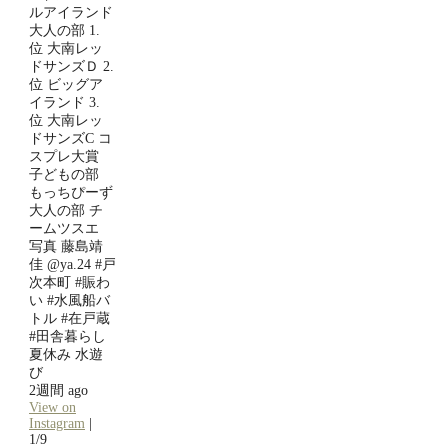
ルアイランド
大人の部 1.
位 大南レッ
ドサンズＤ 2.
位 ビッグア
イランド 3.
位 大南レッ
ドサンズC コ
スプレ大賞
子どもの部
もっちぴーず
大人の部 チ
ームツスエ
写真 藤島靖
佳 @ya.24 #戸
次本町 #賑わ
い #水風船バ
トル #在戸蔵
#田舎暮らし
夏休み 水遊
び
2週間 ago
View on
Instagram
|
1/9