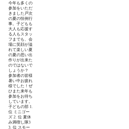
今年も多くの
参加をいただ
きました戸次
の夏の恒例行
事。子どもも
大人も応援す
る人もスタッ
フまでも、会
場に笑顔が溢
れて楽しい夏
の夏の思い出
作りが出来た
のではないで
しょうか？
参加者の皆様
暑い中お疲れ
様でした！ぜ
ひまた来年も
参加をお待ち
しています。
子どもの部 1.
位 ミニゴー
ズ 2. 位 夏休
み満喫し隊3
3. 位 スモー