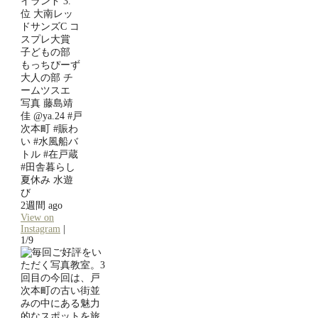
イランド 3.
位 大南レッ
ドサンズC コ
スプレ大賞
子どもの部
もっちぴーず
大人の部 チ
ームツスエ
写真 藤島靖
佳 @ya.24 #戸
次本町 #賑わ
い #水風船バ
トル #在戸蔵
#田舎暮らし
夏休み 水遊
び
2週間 ago
View on
Instagram
|
1/9