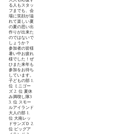
る人もスタッ
フまでも、会
場に笑顔が溢
れて楽しい夏
の夏の思い出
作りが出来た
のではないで
しょうか？
参加者の皆様
暑い中お疲れ
様でした！ぜ
ひまた来年も
参加をお待ち
しています。
子どもの部 1.
位 ミニゴー
ズ 2. 位 夏休
み満喫し隊3
3. 位 スモー
ルアイランド
大人の部 1.
位 大南レッ
ドサンズＤ 2.
位 ビッグア