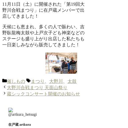
11月11日（土）に開催された「第19回大
野川合戦まつり」に在戸蔵メンバーで出
店してきました！
天候にも恵まれ、多くの人で賑わい、吉
野臥龍梅太鼓や上戸次子ども神楽などの
ステージも盛り上がり出店した私たちも
一日楽しみながら販売してきました！
カ
タ
催しもの
まつり
、
大野川
、
太鼓
テ
グ
大野川合戦まつり 天面山祭り
ゴ
蔵シックコンサート開催のお知らせ
リ
ー
在戸蔵 artkura