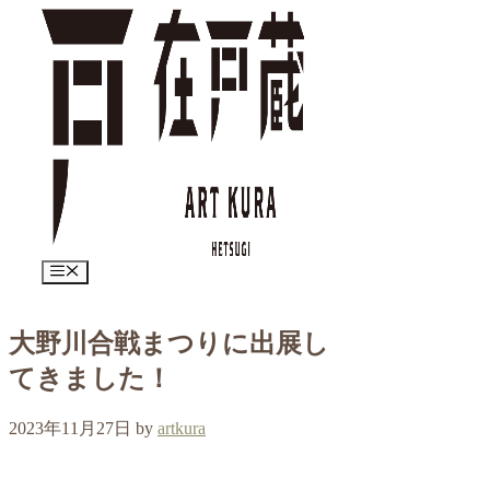
コ
ン
テ
ン
ツ
へ
ス
キ
ッ
プ
メ
ニ
ュ
ー
大野川合戦まつりに出展し
てきました！
2023年11月27日
by
artkura