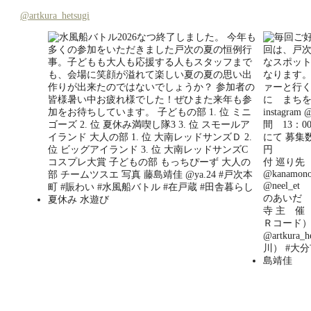
@artkura_hetsugi