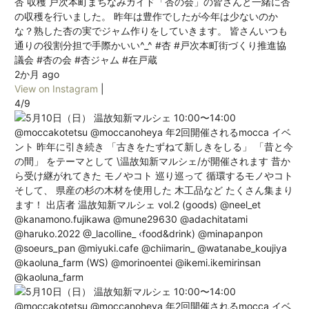
杏 収穫 戸次本町まちなみガイド「杏の会」の皆さんと一緒に杏
の収穫を行いました。 昨年は豊作でしたが今年は少ないのか
な？熟した杏の実でジャム作りをしていきます。 皆さんいつも
通りの役割分担で手際かいい^_^ #杏 #戸次本町街づくり推進協
議会 #杏の会 #杏ジャム #在戸蔵
2か月 ago
View on Instagram
|
4/9