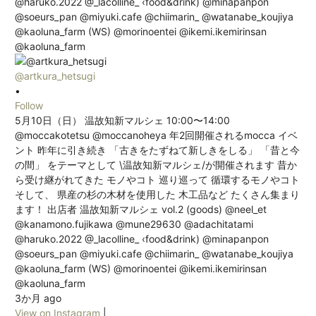
@artkura_hetsugi
•
Follow
5月10日（日） 温故知新マルシェ 10:00〜14:00
@moccakotetsu @moccanoheya 年2回開催されるmocca イベ
ント 昨年に引き続き 「古きをたずねて新しきをしる」 「昔と今
の間」 をテーマとして \温故知新マルシェ/が開催されます 昔か
ら受け継がれてきた モノやコト 巡り巡って 循環するモノやコト
そして、 県産の杉の木材を使用した 木工品など たくさん集まり
ます！ 出店者 温故知新マルシェ vol.2 (goods) @neel_et
@kanamono.fujikawa @mune29630 @adachitatami
@haruko.2022 @_lacolline_ ‹food&drink) @minapanpon
@soeurs_pan @miyuki.cafe @chiimarin_ @watanabe_koujiya
@kaoluna_farm (WS) @morinoentei @ikemi.ikemirinsan
@kaoluna_farm
3か月 ago
View on Instagram
|