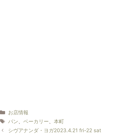
カ
お店情報
テ
タ
パン
、
ベーカリー
、
本町
ゴ
グ
シヴアナンダ・ヨガ2023.4.21 fri-22 sat
リ