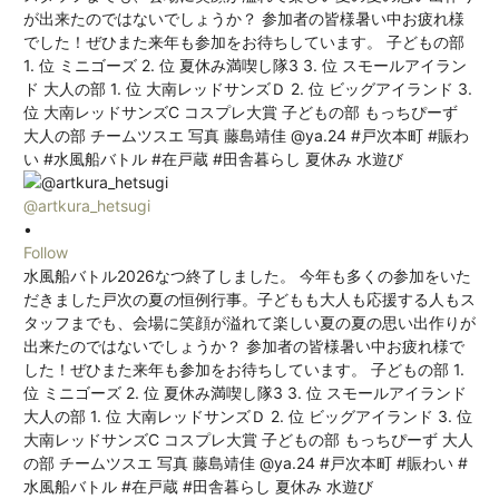
@artkura_hetsugi
•
Follow
水風船バトル2026なつ終了しました。 今年も多くの参加をいた
だきました戸次の夏の恒例行事。子どもも大人も応援する人もス
タッフまでも、会場に笑顔が溢れて楽しい夏の夏の思い出作りが
出来たのではないでしょうか？ 参加者の皆様暑い中お疲れ様で
した！ぜひまた来年も参加をお待ちしています。 子どもの部 1.
位 ミニゴーズ 2. 位 夏休み満喫し隊3 3. 位 スモールアイランド
大人の部 1. 位 大南レッドサンズＤ 2. 位 ビッグアイランド 3. 位
大南レッドサンズC コスプレ大賞 子どもの部 もっちぴーず 大人
の部 チームツスエ 写真 藤島靖佳 @ya.24 #戸次本町 #賑わい #
水風船バトル #在戸蔵 #田舎暮らし 夏休み 水遊び