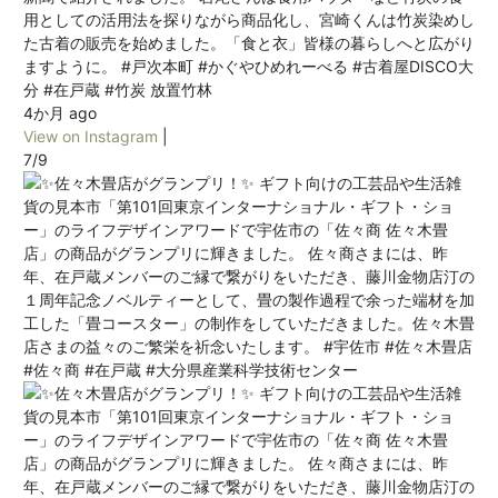
用としての活用法を探りながら商品化し、宮崎くんは竹炭染めし
た古着の販売を始めました。「食と衣」皆様の暮らしへと広がり
ますように。 #戸次本町 #かぐやひめれーべる #古着屋DISCO大
分 #在戸蔵 #竹炭 放置竹林
4か月 ago
View on Instagram
|
7/9