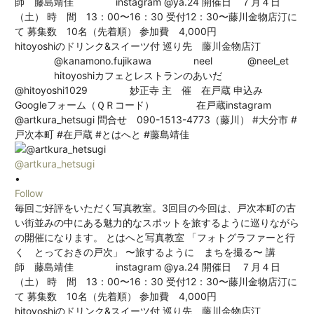
@artkura_hetsugi
•
Follow
毎回ご好評をいただく写真教室。3回目の今回は、戸次本町の古
い街並みの中にある魅力的なスポットを旅するように巡りながら
の開催になります。 とはへと写真教室 「フォトグラファーと行
く とっておきの戸次」 〜旅するように まちを撮る〜 講
師 藤島靖佳 instagram @ya.24 開催日 ７月４日
（土） 時 間 13：00〜16：30 受付12：30〜藤川金物店汀に
て 募集数 10名（先着順） 参加費 4,000円
hitoyoshiのドリンク&スイーツ付 巡り先 藤川金物店汀