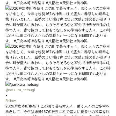
@artkura_hetsugi
•
Follow
2026戸次本町春祭り この町で暮らす人々、働く人々のご多幸を
祈念して、今年は総勢167名神輿ニ柱で盛大に春祭りの巡幸を執