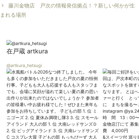
藤川金物店 戸次の情報発信拠点！？新しい何かが生
ー
まれる場所
在戸蔵 artkura
@artkura_hetsugi