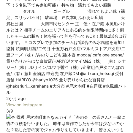
下（５名以下でも参加可能） 持ち物 濡れてもよい服装
タオル ゴーグル 濡れてもよい靴（裸
足、スリッパ不可） 駐車場 戸次本町ふれあい広場 天
満社公園 大南市民センター 主 催：在戸蔵 水風船バト
ルとは？ 相手チームのエリア内にある的を制限時間内に多く倒
したチームの勝ち！体を張って的を守ってもOK！最低2試合は行
います。 ＊コスプレで参加のチームは1試合のみ水風船を追加！
協賛 焼肉明月苑/二代目 十五万石戸次店/マルミストア戸次店/二
豊フーズ（株）/みのりこども園/木香 mocca/ cafe one scene/
量り売りからはな白貨店/HARIYO/タマイM&S（株） （株）シナ
ジー/（株）JDサイン/ユワキ醤油（株）/企業組合戸次ごんぼの
会/（有）藤川金物店 申込先 在戸蔵DM @artkura_hetsugi 受付
店舗 HARIYO @hariyo1025 量り売りからはな百貨店
@hakariuri__karahana #大分市 #戸次本町 #在戸蔵 #水風船バト
ル
2か月 ago
View on Instagram
|
3/9