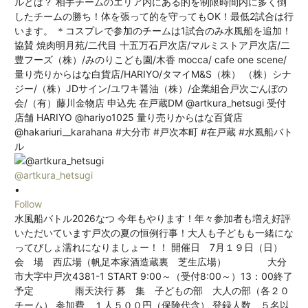
@artkura_hetsugi
•
Follow
水風船バトル2026なつ 今年もやります！年々参加者も増え好評
いただいています戸次の夏の恒例行事！大人も子どもも一緒にな
ってびしょ濡れになりましょー！！ 開催日 7月１９日（日）
会 場 西広場（帆足本家酒造蔵裏 芝生広場） 大分
市大字中戸次4381-1 START 9:00～（受付8:00～）13：00終了
予定 雨天決行 募 集 子どもの部 大人の部（各２０
チーム） 参加費 １人５００円（保険代含） 登録人数 ５名以