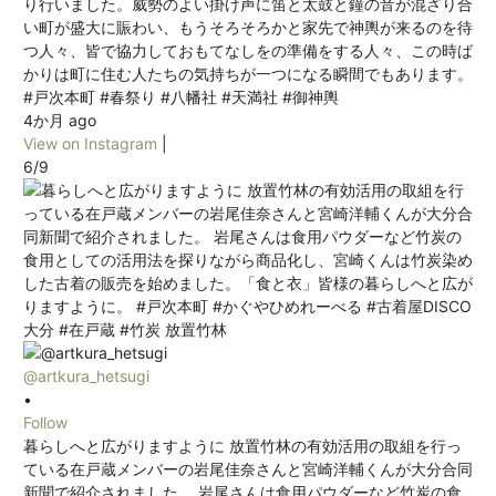
り行いました。威勢のよい掛け声に笛と太鼓と鐘の音が混ざり合
い町が盛大に賑わい、もうそろそろかと家先で神輿が来るのを待
つ人々、皆で協力しておもてなしをの準備をする人々、この時ば
かりは町に住む人たちの気持ちが一つになる瞬間でもあります。
#戸次本町 #春祭り #八幡社 #天満社 #御神輿
4か月 ago
View on Instagram
|
6/9
@artkura_hetsugi
•
Follow
暮らしへと広がりますように 放置竹林の有効活用の取組を行っ
ている在戸蔵メンバーの岩尾佳奈さんと宮崎洋輔くんが大分合同
新聞で紹介されました。 岩尾さんは食用パウダーなど竹炭の食