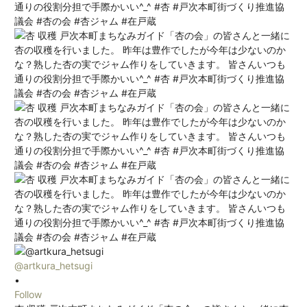
@artkura_hetsugi
•
Follow