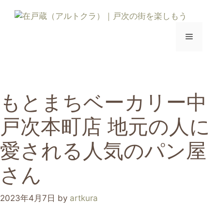
コ
ン
テ
メ
ン
ツ
ニ
へ
ス
キ
もとまちベーカリー中
ュ
ッ
プ
戸次本町店 地元の人に
ー
愛される人気のパン屋
さん
2023年4月7日
by
artkura